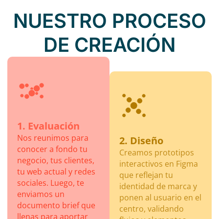
NUESTRO PROCESO
DE CREACIÓN
1. Evaluación
Nos reunimos para
2. Diseño
conocer a fondo tu
Creamos prototipos
negocio, tus clientes,
interactivos en Figma
tu web actual y redes
que reflejan tu
sociales. Luego, te
identidad de marca y
enviamos un
ponen al usuario en el
documento brief que
centro, validando
llenas para aportar