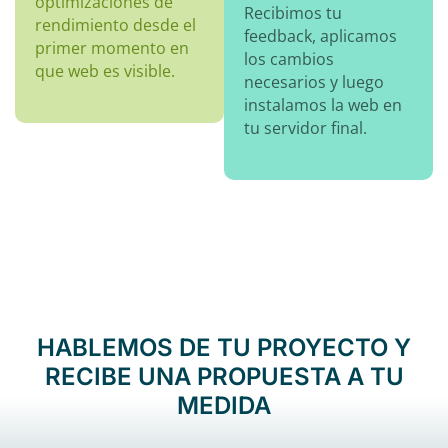
optimizaciones de
Recibimos tu
rendimiento desde el
feedback, aplicamos
primer momento en
los cambios
que web es visible.
necesarios y luego
instalamos la web en
tu servidor final.
HABLEMOS DE TU PROYECTO Y
RECIBE UNA PROPUESTA A TU
MEDIDA