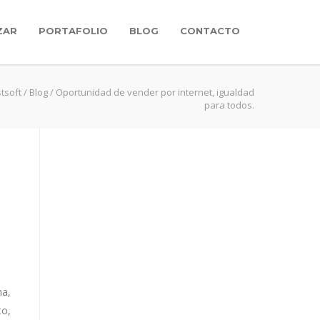
ZAR
PORTAFOLIO
BLOG
CONTACTO
tsoft
/
Blog
/
Oportunidad de vender por internet, igualdad
para todos.
na,
to,