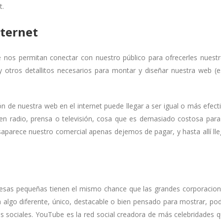
t.
nternet
 nos permitan conectar con nuestro público para ofrecerles nuest
y otros detallitos necesarios para montar y diseñar nuestra web (
 de nuestra web en el internet puede llegar a ser igual o más efect
en radio, prensa o televisión, cosa que es demasiado costosa para
aparece nuestro comercial apenas dejemos de pagar, y hasta allí ll
presas pequeñas tienen el mismo chance que las grandes corporacio
 algo diferente, único, destacable o bien pensado para mostrar, po
 sociales. YouTube es la red social creadora de más celebridades 